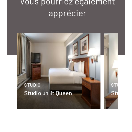
Vous pourriez également
apprécier
avec
STUDIO
STUDIO
Studio un lit Queen
Studio u