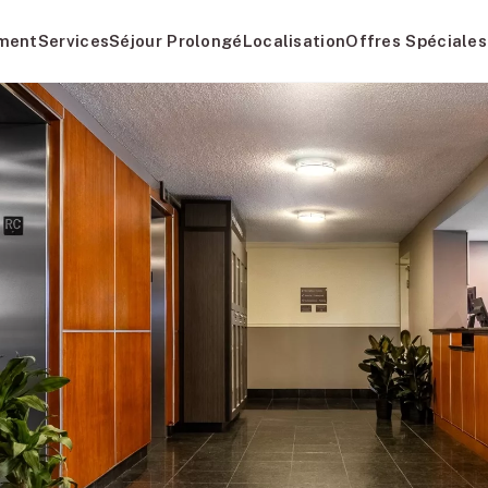
ment
Services
Séjour Prolongé
Localisation
Offres Spéciales